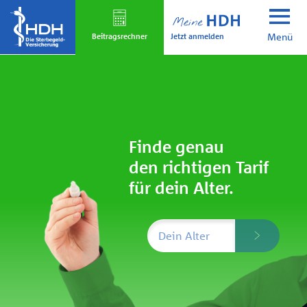
Skip
to
Jetzt anmelden
main
Beitrags­rechner
Menü
content
Finde genau
den richtigen Tarif
für dein Alter.
Dein Alter