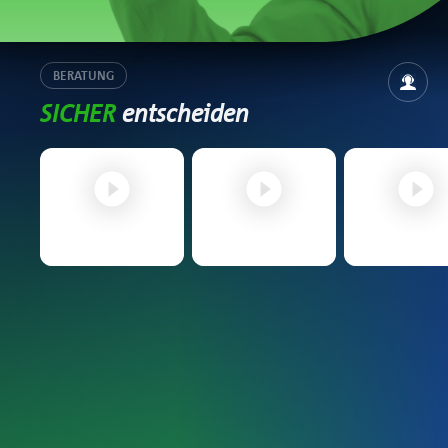
BERATUNG
SICHER
entscheiden
Vermittlerportal –
Vermittlerportal –
Vertriebsunter
Vermittlerprofil
Login & Dashboard
– Affiliate 
registrieren