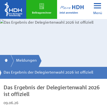
Skip
to
Jetzt anmelden
main
Beitrags­rechner
Menü
content
Meldungen
Das Ergebnis der Delegiertenwahl 2026 ist offiziell
Das Ergebnis der Delegiertenwahl 2026
ist offiziell
09.06.26