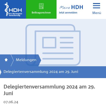
Skip
to
Jetzt anmelden
main
Beitrags­rechner
Menü
content
Meldungen
Delegiertenversammlung 2024 am 29. Juni
Delegiertenversammlung 2024 am 29.
Juni
07.06.24