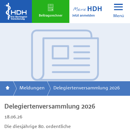
Skip
to
Jetzt anmelden
main
Beitrags­rechner
Menü
content
Meldungen
Delegiertenversammlung 2026
Delegiertenversammlung 2026
18.06.26
Die diesjährige 80. ordentliche