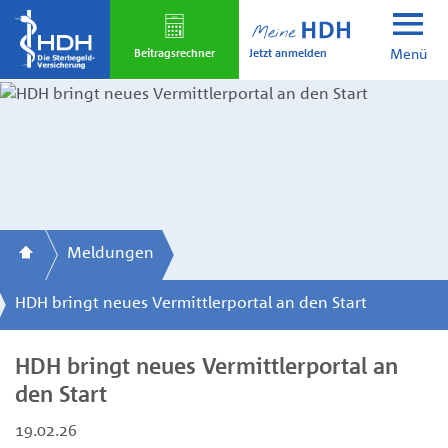
Skip
to
Jetzt anmelden
main
Beitrags­rechner
Menü
content
Meldungen
HDH bringt neues Vermittlerportal an den Start
HDH bringt neues Vermittlerportal an
den Start
19.02.26