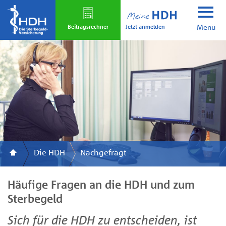
Skip
to
Jetzt anmelden
main
Beitrags­rechner
Menü
content
Die HDH
Nachgefragt
Häufige Fragen an die HDH und zum
Sterbegeld
Sich für die HDH zu entscheiden, ist