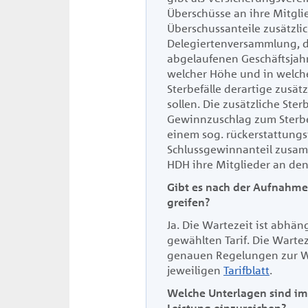
Überschüsse an ihre Mitgli
Überschussanteile zusätzlic
Delegiertenversammlung, d
abgelaufenen Geschäftsjahre
welcher Höhe und in welche
Sterbefälle derartige zusät
sollen. Die zusätzliche Ste
Gewinnzuschlag zum Sterbe
einem sog. rückerstattung
Schlussgewinnanteil zusam
HDH ihre Mitglieder an de
Gibt es nach der Aufnahme 
greifen?
Ja. Die Wartezeit ist abhän
gewählten Tarif. Die Warteze
genauen Regelungen zur W
jeweiligen
Tarifblatt
.
Welche Unterlagen sind im 