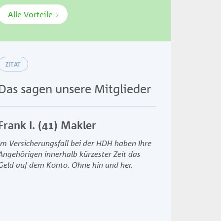
Alle Vorteile
ZITAT
Das sagen unsere Mitglieder
Frank I. (41) Makler
Cindy F. (26)
Im Versicherungsfall bei der HDH haben Ihre
Ich möchte meine F
Angehörigen innerhalb kürzester Zeit das
dafür sorgen, dass 
Geld auf dem Konto. Ohne hin und her.
nicht auch noch G
Bestattungskosten