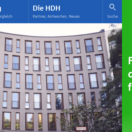
g
Die HDH
rgleich
Partner, Antworten, Neues
Suche