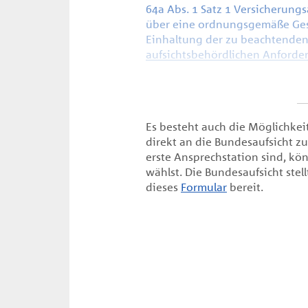
64a Abs. 1 Satz 1 Versicherungs
über eine ordnungsgemäße Gesc
Einhaltung der zu beachtende
aufsichtsbehördlichen Anforde
ordnungsgemäßen Geschäftsorg
gemäß § 64a Abs. 1 Satz 3 VAG
Risikomanagement.
Zu den Bausteinen eines wirks
Es besteht auch die Möglichke
der HDH eine gut funktioniere
direkt an die Bundesaufsicht zu
Beschwerdebearbeitung, einsch
erste Ansprechstation sind, kön
Dokumentation. Dabei werden d
wählst. Die Bundesaufsicht stell
Versicherungsvertragsgesetzes (
dieses
Formular
bereit.
Abs. 2 VVG erlassenen Verordnu
Versicherungsverträgen (VVG-In
Beschwerde
Als Beschwerde gilt die von e
Unzufriedenheit im Hinblick au
angebotene Dienstleistung. An