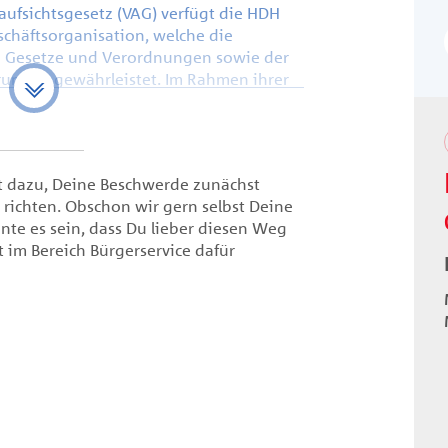
aufsichtsgesetz (VAG) verfügt die HDH
häftsorganisation, welche die
n Gesetze und Verordnungen sowie der
rungen gewährleistet. Im Rahmen ihrer
anisation gewährleistet die HDH
 insbesondere ein angemessenes
amen Risikomanagementsystems zählt in
it dazu, Deine Beschwerde zunächst
nde und transparente
 richten. Obschon wir gern selbst Deine
ließlich deren angemessener
nte es sein, dass Du lieber diesen Weg
ie rechtlichen Vorgaben des
t im Bereich Bürgerservice dafür
VVG) i.V.m. der auf Grundlage von § 7
ng über Informationspflichten bei
foV) beachtet.
iner Person gegenüber der HDH geäußerte
f den Versicherungsvertrag oder eine ihr
 die HDH gerichtete Beschwerden, die