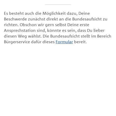
Anforderungen gewährleistet. Im Rahmen ihrer
ordnungsgemäßen Geschäftsorganisation
Es besteht auch die Möglichkeit dazu, Deine
gewährleistet die HDH gemäß § 64a Abs. 1 Satz 3 VAG
Beschwerde zunächst direkt an die Bundesaufsicht zu
insbesondere ein angemessenes Risikomanagement.
richten. Obschon wir gern selbst Deine erste
Zu den Bausteinen eines wirksamen
Ansprechstation sind, könnte es sein, dass Du lieber
Risikomanagementsystems zählt in der HDH eine gut
diesen Weg wählst. Die Bundesaufsicht stellt im Bereich
funktionierende und transparente
Bürgerservice dafür dieses
Formular
bereit.
Beschwerdebearbeitung, einschließlich deren
angemessener Dokumentation. Dabei werden die
rechtlichen Vorgaben des
Versicherungsvertragsgesetzes (VVG) i.V.m. der auf
Grundlage von § 7 Abs. 2 VVG erlassenen Verordnung
über Informationspflichten bei Versicherungsverträgen
(VVG-InfoV) beachtet.
Beschwerde
Als Beschwerde gilt die von einer Person gegenüber der
HDH geäußerte Unzufriedenheit im Hinblick auf den
Versicherungsvertrag oder eine ihr angebotene