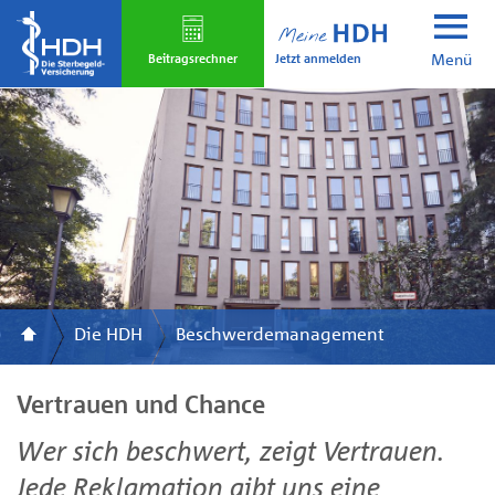
Skip
to
Jetzt anmelden
main
Beitrags­rechner
Menü
content
Die HDH
Beschwerdemanagement
Vertrauen und Chance
Wer sich beschwert, zeigt Vertrauen.
Jede Reklamation gibt uns eine