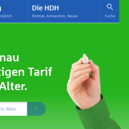
g
Die HDH
rgleich
Partner, Antworten, Neues
Suche
enau
tigen Tarif
Alter.
in Alter