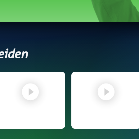
eiden
Vermittlerportal – Login &
Vertriebsunterstützung –
Dashboard
Affiliate Link