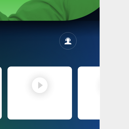
Vertriebsunterstützung –
HDH und Ninebarc
iFrame Code