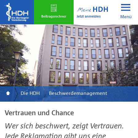
Skip
to
Jetzt anmelden
main
Beitrags­rechner
Menü
content
Die HDH
Beschwerdemanagement
Vertrauen und Chance
Wer sich beschwert, zeigt Vertrauen.
Jede Reklamation gibt uns eine