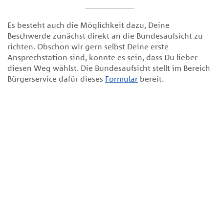
Anforderungen gewährleistet. Im Rahmen ihrer
ordnungsgemäßen Geschäftsorganisation
Es besteht auch die Möglichkeit dazu, Deine
gewährleistet die HDH gemäß § 64a Abs. 1 Satz 3 VAG
Beschwerde zunächst direkt an die Bundesaufsicht zu
insbesondere ein angemessenes Risikomanagement.
richten. Obschon wir gern selbst Deine erste
Zu den Bausteinen eines wirksamen
Ansprechstation sind, könnte es sein, dass Du lieber
Risikomanagementsystems zählt in der HDH eine gut
diesen Weg wählst. Die Bundesaufsicht stellt im Bereich
funktionierende und transparente
Bürgerservice dafür dieses
Formular
bereit.
Beschwerdebearbeitung, einschließlich deren
angemessener Dokumentation. Dabei werden die
rechtlichen Vorgaben des
Versicherungsvertragsgesetzes (VVG) i.V.m. der auf
Grundlage von § 7 Abs. 2 VVG erlassenen Verordnung
über Informationspflichten bei Versicherungsverträgen
(VVG-InfoV) beachtet.
Beschwerde
Als Beschwerde gilt die von einer Person gegenüber der
HDH geäußerte Unzufriedenheit im Hinblick auf den
Versicherungsvertrag oder eine ihr angebotene