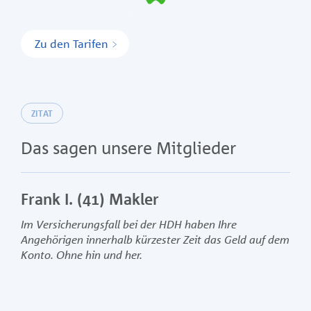
Zu den Tarifen
ZITAT
Das sagen unsere Mitglieder
Frank I. (41) Makler
Brig
Im Versicherungsfall bei der HDH haben Ihre
Für I
Angehörigen innerhalb kürzester Zeit das Geld auf dem
bedank
Konto. Ohne hin und her.
Überwe
überra
Dank.