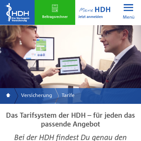
Skip
to
Jetzt anmelden
main
Beitrags­rechner
Menü
content
Versicherung
Tarife
Das Tarifsystem der HDH – für jeden das
passende Angebot
Bei der HDH findest Du genau den