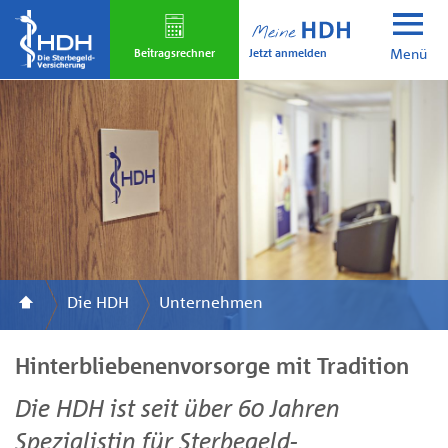
Skip
to
Jetzt anmelden
main
Beitrags­rechner
Menü
content
Die HDH
Unternehmen
Hinterbliebenenvorsorge mit Tradition
Die HDH ist seit über 60 Jahren
Spezialistin für Sterbegeld-