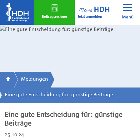
Skip
to
Jetzt anmelden
main
Beitrags­rechner
Menü
content
Meldungen
Eine gute Entscheidung für: günstige Beiträge
Eine gute Entscheidung für: günstige
Beiträge
25.10.24