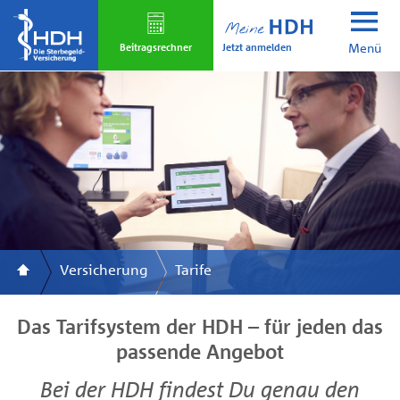
Skip
to
Jetzt anmelden
main
Beitrags­rechner
Menü
content
Versicherung
Tarife
Das Tarifsystem der HDH – für jeden das
passende Angebot
Bei der HDH findest Du genau den