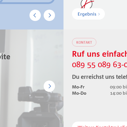
Previous
Next
Ergebnis
KONTAKT
Ruf uns einfac
ite
089 55 089 63-
Du erreichst uns tele
Next
Mo-Fr
09:00 b
Mo-Do
14:00 b