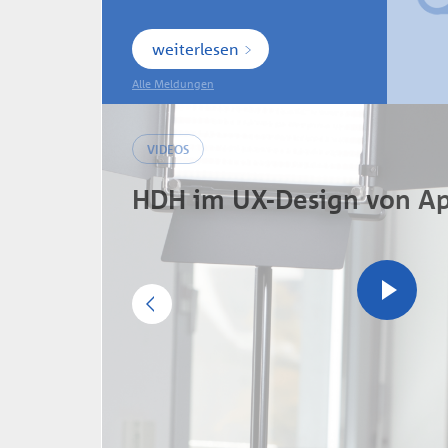
weiterlesen
Alle Meldungen
VIDEOS
HDH im UX-Design von Ap
Previous