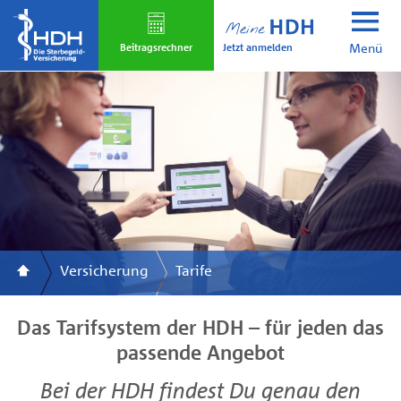
Skip
to
Jetzt anmelden
main
Beitrags­rechner
Menü
content
Versicherung
Tarife
Das Tarifsystem der HDH – für jeden das
passende Angebot
Bei der HDH findest Du genau den