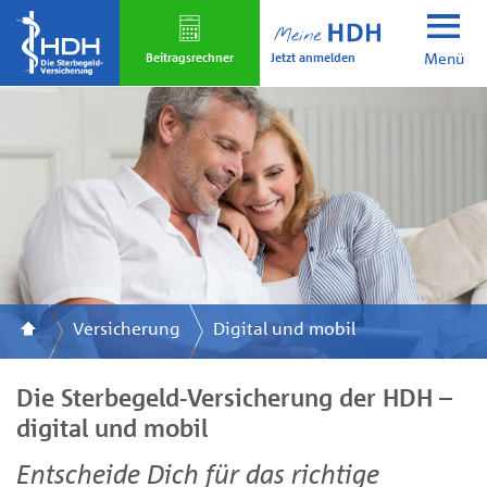
Skip
to
Jetzt anmelden
main
Beitrags­rechner
Menü
content
Versicherung
Digital und mobil
Die Sterbegeld-Versicherung der HDH –
digital und mobil
Entscheide Dich für das richtige