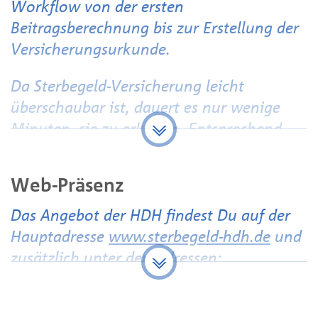
Workflow von der ersten
Beitragsberechnung bis zur Erstellung der
Versicherungsurkunde.
Da Sterbegeld-Versicherung leicht
überschaubar ist, dauert es nur wenige
Minuten, sie zu erklären. Entsprechend
einfach kann ein Vertrag bei der HDH
auch mobil am Smartphone oder Tablet
Web-Präsenz
komfortabel abgeschlossen werden
.
Das Angebot der HDH findest Du auf der
Der
Beitragsrechner
– faszinierende
Hauptadresse
www.sterbegeld-hdh.de
und
Benutzeroberfläche für Deine fundierte
zusätzlich unter den Adressen:
Entscheidung:
Nach Eingabe des Geburtsdatums erhältst