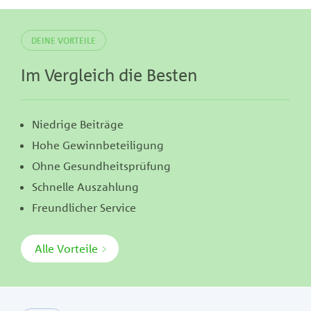
www.sterbekasse-hdh.de
DEINE VORTEILE
www.sterbegeld-hdh.com
Im Vergleich die Besten
www.sterbegeld-hdh.eu
www.sterbegeld-hdh.info
Niedrige Beiträge
Hohe Gewinnbeteiligung
www.sterbegeld-hdh.net
Ohne Gesundheitsprüfung
Schnelle Auszahlung
www.sterbegeld-hdh.news
Freundlicher Service
www.sterbegeld-hdh.tv
Alle Vorteile