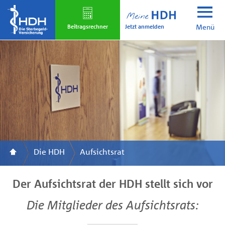
Skip
to
Jetzt anmelden
main
Beitrags­rechner
Menü
content
Die HDH
Aufsichtsrat
Der Aufsichtsrat der HDH stellt sich vor
Die Mitglieder des Aufsichtsrats: