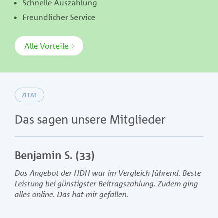
Schnelle Auszahlung
Freundlicher Service
Alle Vorteile
ZITAT
Das sagen unsere Mitglieder
Benjamin S. (33)
Bri
Das Angebot der HDH war im Vergleich führend. Beste
Für
Leistung bei günstigster Beitragszahlung. Zudem ging
beda
alles online. Das hat mir gefallen.
Über
über
Dan