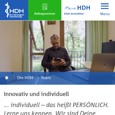
Skip
to
Jetzt anmelden
main
Beitrags­rechner
Menü
content
Die HDH
Team
Innovativ und individuell
... individuell – das heißt PERSÖNLICH.
Lerne uns kennen. Wir sind Deine