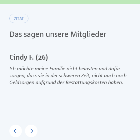
ZITAT
Das sagen unsere Mitglieder
Cindy F. (26)
Fran
Ich möchte meine Familie nicht belasten und dafür
Im Ver
sorgen, dass sie in der schweren Zeit, nicht auch noch
Angehö
Geldsorgen aufgrund der Bestattungskosten haben.
Konto.
Previous
Next