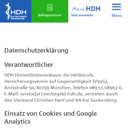
Skip
to
Jetzt anmelden
main
Beitrags­rechner
Menü
content
Datenschutzerklärung
Verantwortlicher
HDH Hinterbliebenenkasse der Heilberufe,
Versicherungsverein auf Gegenseitigkeit (VVaG),
Arcisstraße 50, 80799 München, Telefon 089 55 08963-0,
E-Mail: service[at|sterbegeld-hdh.de, vertreten durch
den Vorstand Christian Hanf und RA Kai Sünkenberg.
Einsatz von Cookies und Google
Analytics