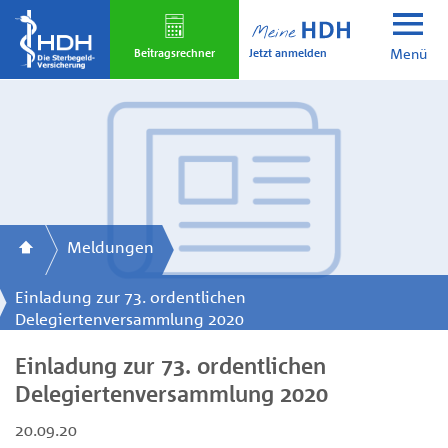
Skip
to
Jetzt anmelden
main
Beitrags­rechner
Menü
content
Meldungen
Einladung zur 73. ordentlichen
Delegiertenversammlung 2020
Einladung zur 73. ordentlichen
Delegiertenversammlung 2020
20.09.20