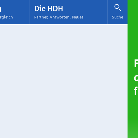
g
Die HDH
rgleich
Partner, Antworten, Neues
Suche